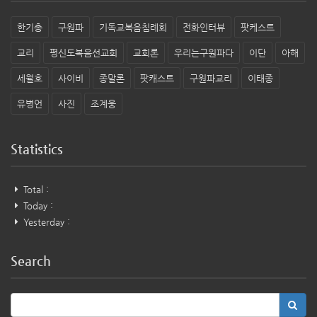
한기총
구원파
기독교복음침례회
전화인터뷰
팟케스트
교리
평신도복음선교회
교회론
우리는구원파다
이단
아해
세월호
사이비
종말론
팟캐스트
구원파교리
이태종
유병언
사진
조계웅
Statistics
Total :
Today :
Yesterday :
Search