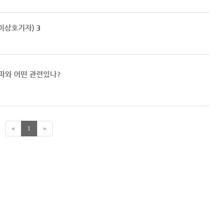
 이상호기자)
3
원파와 어떤 관련있나?
«
1
»