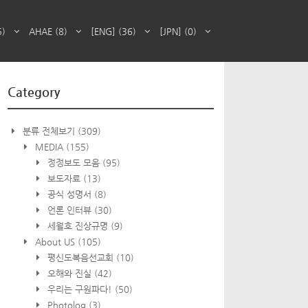
5)
AHAE
(8)
[ENG]
(36)
[JPN]
(0)
Category
분류 전체보기
(309)
MEDIA
(155)
정정보도 모음
(95)
보도자료
(13)
공식 성명서
(8)
언론 인터뷰
(30)
세월호 진상규명
(9)
About US
(105)
평신도복음선교회
(10)
오해와 진실
(42)
우리는 구원파다!
(50)
Photolog
(3)