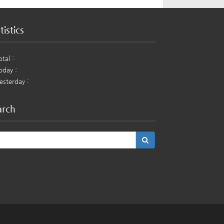
tistics
otal :
oday :
esterday :
arch