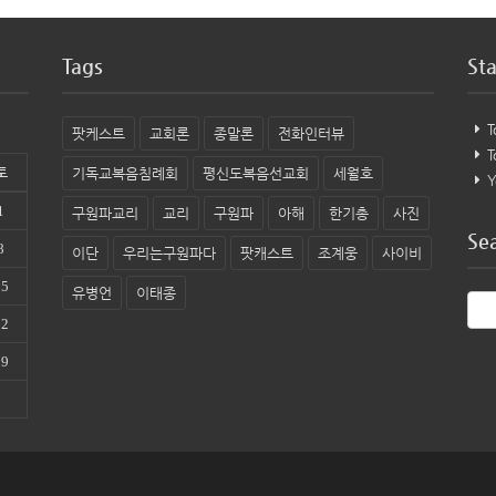
Tags
Sta
T
팟케스트
교회론
종말론
전화인터뷰
T
토
기독교복음침례회
평신도복음선교회
세월호
Y
1
구원파교리
교리
구원파
아해
한기총
사진
Se
8
이단
우리는구원파다
팟캐스트
조계웅
사이비
15
유병언
이태종
22
29