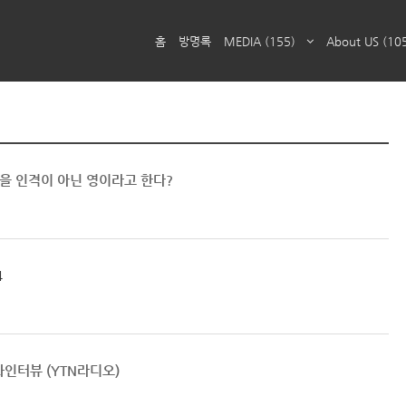
홈
방명록
MEDIA
(155)
About US
(10
님을 인격이 아닌 영이라고 한다?
4
인터뷰 (YTN라디오)