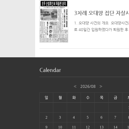
3차례 오대양 집단 자살
1. 오대양 사건의 개요 오대양사건
로 40일간 입원하였다가 퇴원한 후
Calendar
«
2026/08
»
일
월
화
수
목
금
2
3
4
5
6
7
9
10
11
12
13
14