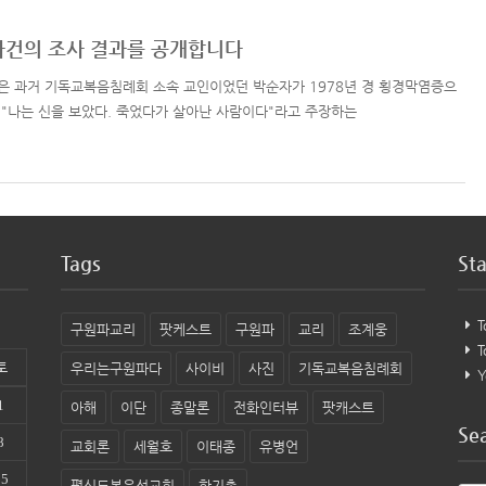
사건의 조사 결과를 공개합니다
은 과거 기독교복음침례회 소속 교인이었던 박순자가 1978년 경 횡경막염증으
 "나는 신을 보았다. 죽었다가 살아난 사람이다"라고 주장하는
Tags
Sta
T
구원파교리
팟케스트
구원파
교리
조계웅
T
토
우리는구원파다
사이비
사진
기독교복음침례회
Y
1
아해
이단
종말론
전화인터뷰
팟캐스트
Se
8
교회론
세월호
이태종
유병언
15
평신도복음선교회
한기총