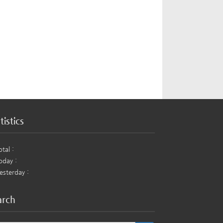
tistics
otal :
oday :
esterday :
arch