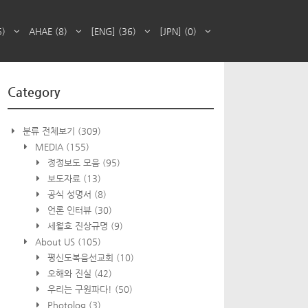
5)
AHAE
(8)
[ENG]
(36)
[JPN]
(0)
Category
분류 전체보기
(309)
MEDIA
(155)
정정보도 모음
(95)
보도자료
(13)
공식 성명서
(8)
언론 인터뷰
(30)
세월호 진상규명
(9)
About US
(105)
평신도복음선교회
(10)
오해와 진실
(42)
우리는 구원파다!
(50)
Photolog
(3)