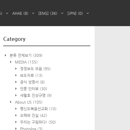
5)
AHAE
(8)
[ENG]
(36)
[JPN]
(0)
Category
분류 전체보기
(309)
MEDIA
(155)
정정보도 모음
(95)
보도자료
(13)
공식 성명서
(8)
언론 인터뷰
(30)
세월호 진상규명
(9)
About US
(105)
평신도복음선교회
(10)
오해와 진실
(42)
우리는 구원파다!
(50)
Photolog
(3)