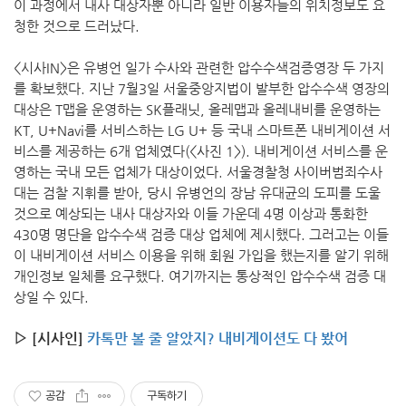
이 과정에서 내사 대상자뿐 아니라 일반 이용자들의 위치정보도 요
청한 것으로 드러났다.
<시사IN>은 유병언 일가 수사와 관련한 압수수색검증영장 두 가지
를 확보했다. 지난 7월3일 서울중앙지법이 발부한 압수수색 영장의
대상은 T맵을 운영하는 SK플래닛, 올레맵과 올레내비를 운영하는
KT, U+Navi를 서비스하는 LG U+ 등 국내 스마트폰 내비게이션 서
비스를 제공하는 6개 업체였다(<사진 1>). 내비게이션 서비스를 운
영하는 국내 모든 업체가 대상이었다. 서울경찰청 사이버범죄수사
대는 검찰 지휘를 받아, 당시 유병언의 장남 유대균의 도피를 도울
것으로 예상되는 내사 대상자와 이들 가운데 4명 이상과 통화한
430명 명단을 압수수색 검증 대상 업체에 제시했다. 그러고는 이들
이 내비게이션 서비스 이용을 위해 회원 가입을 했는지를 알기 위해
개인정보 일체를 요구했다. 여기까지는 통상적인 압수수색 검증 대
상일 수 있다.
▷ [시사인]
카톡만 볼 줄 알았지? 내비게이션도 다 봤어
공감
구독하기