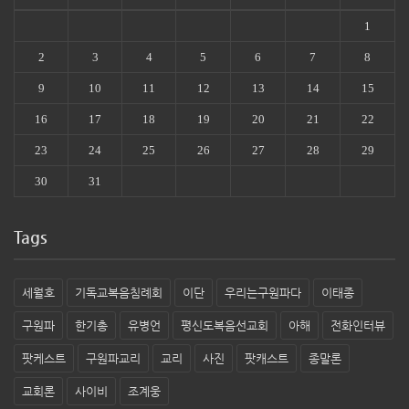
1
2
3
4
5
6
7
8
9
10
11
12
13
14
15
16
17
18
19
20
21
22
23
24
25
26
27
28
29
30
31
Tags
세월호
기독교복음침례회
이단
우리는구원파다
이태종
구원파
한기총
유병언
평신도복음선교회
아해
전화인터뷰
팟케스트
구원파교리
교리
사진
팟캐스트
종말론
교회론
사이비
조계웅