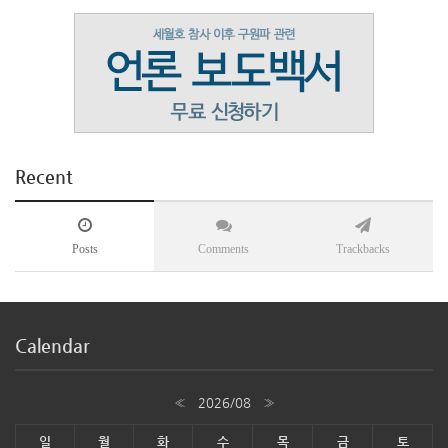
Recent
Posts
Comments
Trackbacks
Calendar
«
2026/08
»
일
월
화
수
목
금
토