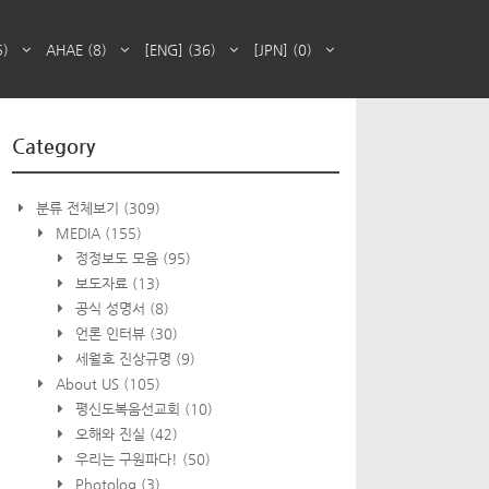
5)
AHAE
(8)
[ENG]
(36)
[JPN]
(0)
Category
분류 전체보기
(309)
MEDIA
(155)
정정보도 모음
(95)
보도자료
(13)
공식 성명서
(8)
언론 인터뷰
(30)
세월호 진상규명
(9)
About US
(105)
평신도복음선교회
(10)
오해와 진실
(42)
우리는 구원파다!
(50)
Photolog
(3)