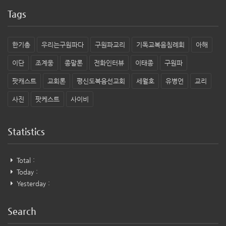
Tags
한기총
우리는구원파다
구원파교리
기독교복음침례회
아해
이단
조계웅
종말론
전화인터뷰
이태종
구원파
팟캐스트
교회론
평신도복음선교회
세월호
유병언
교리
사진
팟케스트
사이비
Statistics
Total :
Today :
Yesterday :
Search