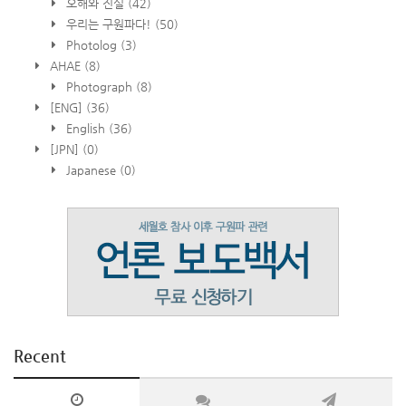
오해와 진실
(42)
우리는 구원파다!
(50)
Photolog
(3)
AHAE
(8)
Photograph
(8)
[ENG]
(36)
English
(36)
[JPN]
(0)
Japanese
(0)
Recent