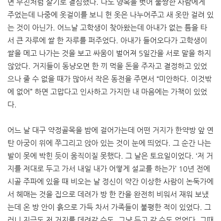
면 부친처럼 살기로 결심했다. 나도 양복을 벗어 불쌍한 사람에게
주었는데 나중에 옷걸이를 보니 헌 옷은 나누어주고 새 옷만 걸려 있
는 것이 아닌가. 어느날 고학생이 찾아왔는데 아내가 없는 틈을 타
서 큰 자루에 쌀 한 자루를 퍼주었다. 아내가 들어오다가 고학생이
쌀을 메고 나가는 것을 보고 싸움이 벌어져 5일간을 서로 말을 하지
않았다. 거지들이 동냥오면 한 끼 먹을 돈을 주자고 결정하고 있었
으나 줄 수 없을 때가 많아서 작은 동전을 주면서 “미안하다. 이것밖
에 없어” 하면 고맙다고 인사하고 가지만 내 마음에는 가책이 있었
다.
어느 날 대구 약정골목을 밤에 걸어가는데 어떤 거지가 한약방 앞 연
탄 아궁이 위에 쭈그리고 앉아 있는 것이 눈에 띄었다. 그 순간 나는
발이 못에 박힌 듯이 움직이질 못했다. 그 날은 토요일이었다. ‘저 거
지를 저대로 두고 가서 내일 내가 어떻게 설교를 하는가’ 10년 전에
시골 주파에 있을 때 비오는 날 정신이 약간 이상한 사람이 논둑가에
서 헤매는 것을 집으로 데려가 방 한 칸을 완전히 비워서 재워 보냈
는데 온 방 안이 흙으로 가득 차서 가족들이 불평한 적이 있었다. 그
러니 지금도 저 거지를 데려갈 수도, 그냥 두고 갈 수도 없었다. 그때