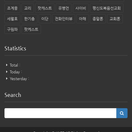
조계웅
교리
팟캐스트
유병언
사이비
평신도복음선교회
세월호
한기총
이단
전화인터뷰
아해
종말론
교회론
구원파
팟케스트
Statistics
Total :
Today :
Yesterday :
Search