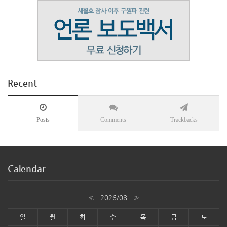
Recent
Posts
Comments
Trackbacks
Calendar
«
2026/08
»
일
월
화
수
목
금
토