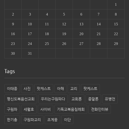
1
2
3
4
5
6
7
8
9
10
11
12
13
14
15
16
17
18
19
20
21
22
23
24
25
26
27
28
29
30
31
Tags
이태종
사진
팟캐스트
아해
교리
팟케스트
평신도복음선교회
우리는구원파다
교회론
종말론
유병언
구원파
세월호
사이비
기독교복음침례회
전화인터뷰
한기총
구원파교리
조계웅
이단