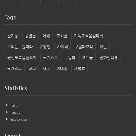
Tags
한기총
종말론
아해
교회론
기독교복음침례회
우리는구원파다
유병언
사이비
구원파교리
이단
평신도복음선교회
팟케스트
구원파
조계웅
전화인터뷰
팟캐스트
교리
사진
이태종
세월호
Statistics
Total :
Today :
Yesterday :
Search