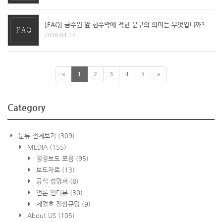
[FAQ] 금수원 앞 현수막에 적힌 문구의 의미는 무엇입니까?
2016.04.14
«
1
2
3
4
5
»
Category
분류 전체보기
(309)
MEDIA
(155)
정정보도 모음
(95)
보도자료
(13)
공식 성명서
(8)
언론 인터뷰
(30)
세월호 진상규명
(9)
About US
(105)