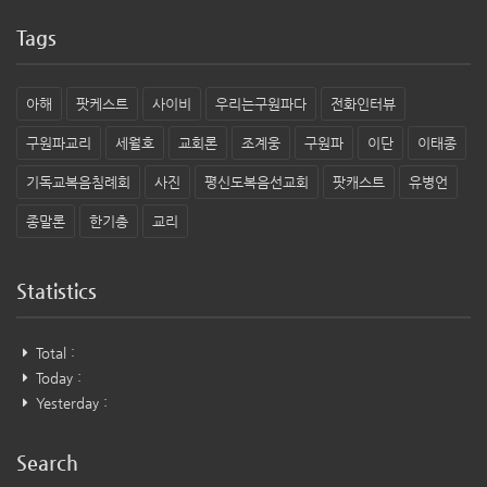
Tags
아해
팟케스트
사이비
우리는구원파다
전화인터뷰
구원파교리
세월호
교회론
조계웅
구원파
이단
이태종
기독교복음침례회
사진
평신도복음선교회
팟캐스트
유병언
종말론
한기총
교리
Statistics
Total :
Today :
Yesterday :
Search